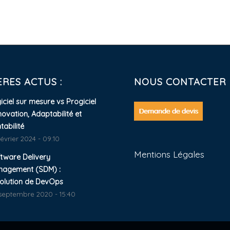
RES ACTUS :
NOUS CONTACTER
iciel sur mesure vs Progiciel
nnovation, Adaptabilité et
tabilité
février 2024 - 09:10
Mentions Légales
tware Delivery
nagement (SDM) :
volution de DevOps
septembre 2020 - 15:40