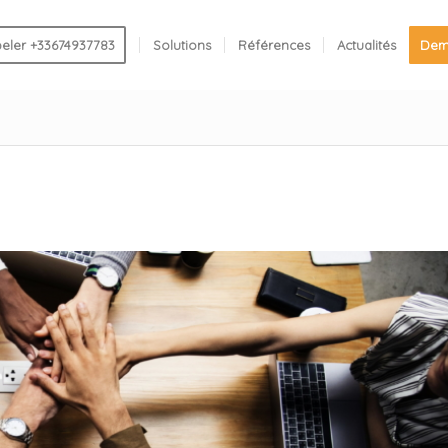
eler +33674937783
Solutions
Références
Actualités
Dem