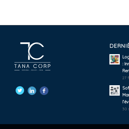
DERNIÈ
Log
: I
Ren
27 
Sof
Ma
l’é
30 